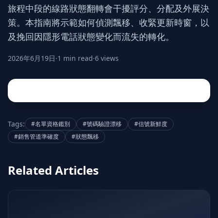
旅程中段的線路狀態翻轉會干擾評分、分配及外展決
策。本指南將示範如何偵測飄移、收緊更新時窗，以
及挽回因隱形電話狀態變化而流失的轉化。
2026年6月19日
·
1 min read
·
6 views
Tags:
#名單資格鑑別
#號碼驗證漂移
#信號新鮮度
#銷售管道準確度
#狀態飄移
Related Articles