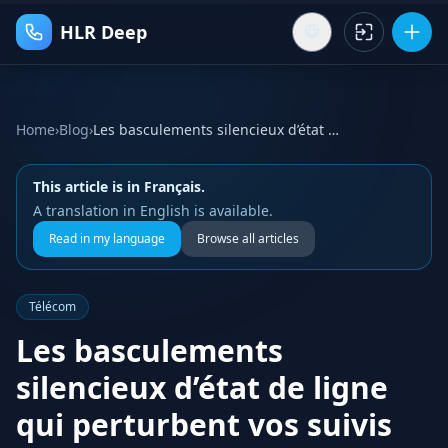
HLR Deep
Home
›
Blog
›
Les basculements silencieux d’état de ligne qui perturbent vos suivis de leads
This article is in Français.
A translation in English is available.
Read in my language
Browse all articles
Télécom
Les basculements
silencieux d’état de ligne
qui perturbent vos suivis