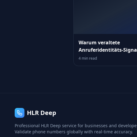
Warum veraltete
Anruferidentitäts‑Signa
Ihren Funnel leise
4 min read
untergraben
HLR Deep
Professional HLR Deep service for businesses and develope
Validate phone numbers globally with real-time accuracy.