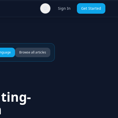
Sign In
Get Started
anguage
Browse all articles
ting-
n