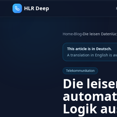
HLR Deep
Home
›
Blog
›
This article is in Deutsch.
A translation in English is av
Telekommunikation
Die leis
automati
Logik au