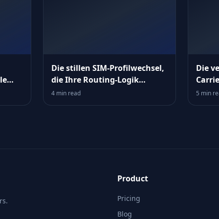
Die stillen SIM‑Profilwechsel,
Die v
le
die Ihre Routing‑Logik
Carri
aushebeln
Errei
4 min read
5 min r
verwi
Product
Pricing
rs.
Blog