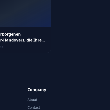
erborgenen
er‑Handovers, die Ihre
chbarkeitslogik
ead
rren
Company
About
Contact