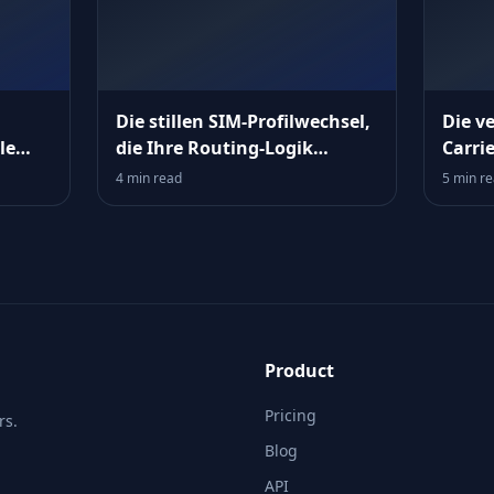
Die stillen SIM‑Profilwechsel,
Die v
le
die Ihre Routing‑Logik
Carri
aushebeln
Errei
4 min read
5 min r
verwi
Product
Pricing
rs.
Blog
API