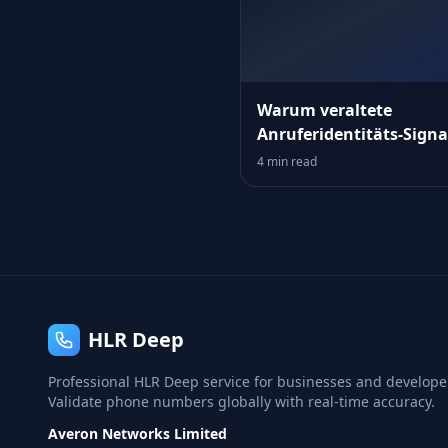
Warum veraltete
Anruferidentitäts‑Signa
Ihren Funnel leise
4 min read
untergraben
HLR Deep
Professional HLR Deep service for businesses and develope
Validate phone numbers globally with real-time accuracy.
Averon Networks Limited