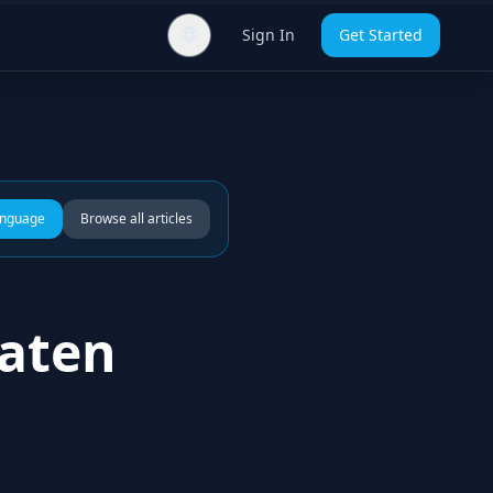
Sign In
Get Started
anguage
Browse all articles
Daten