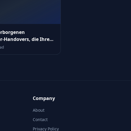
erborgenen
er‑Handovers, die Ihre
chbarkeitslogik
ead
rren
Company
About
Contact
Privacy Policy