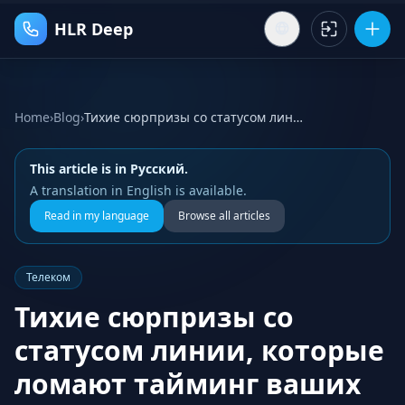
HLR Deep
Home
›
Blog
›
Тихие сюрпризы со статусом линии, которые ломают тайминг ваших коммуникаций
This article is in Русский.
A translation in English is available.
Read in my language
Browse all articles
Телеком
Тихие сюрпризы со
статусом линии, которые
ломают тайминг ваших