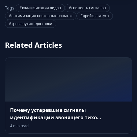
Tags:
#квалификация лидов
#свежесть сигналов
#оптимизация повторных попыток
#дрейф статуса
#трослшутинг доставки
Related Articles
Почему устаревшие сигналы
идентификации звонящего тихо
подрывают ваш воронку
4 min read