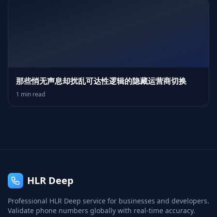
那些悄无声息却扰乱可达性逻辑的隐藏运营商切换
1 min read
HLR Deep
Professional HLR Deep service for businesses and developers.
Validate phone numbers globally with real-time accuracy.