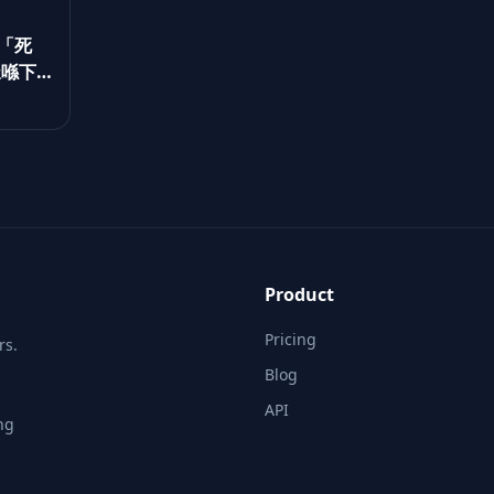
多「死
樣喺下
Product
Pricing
rs.
Blog
API
ng