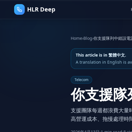
HLR Deep
Home
›
Blog
›
你支援隊列中錯誤電
This article is in 繁體中文.
A translation in English is av
Telecom
你支援隊
支援團隊每週都浪費大量
高營運成本、拖慢處理時
2026年4月13日
·
1 min read
·
8 vi