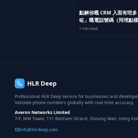
點解你嘅 CRM 入面有咁
咗」嘅電話號碼（同埋點
一次行銷活動前修補佢）
1 min read
HLR Deep
Professional HLR Deep service for businesses and develope
Validate phone numbers globally with real-time accuracy.
Averon Networks Limited
7/F, MW Tower, 111 Bonham Strand, Sheung Wan, Hong Ko
info@hlrdeep.com