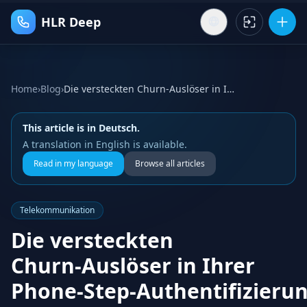
HLR Deep
Home
›
Blog
›
Die versteckten Churn‑Auslöser in Ihrer Phone‑Step‑Authentifizierung
This article is in Deutsch.
A translation in English is available.
Read in my language
Browse all articles
Telekommunikation
Die versteckten
Churn‑Auslöser in Ihrer
Phone‑Step‑Authentifizieru