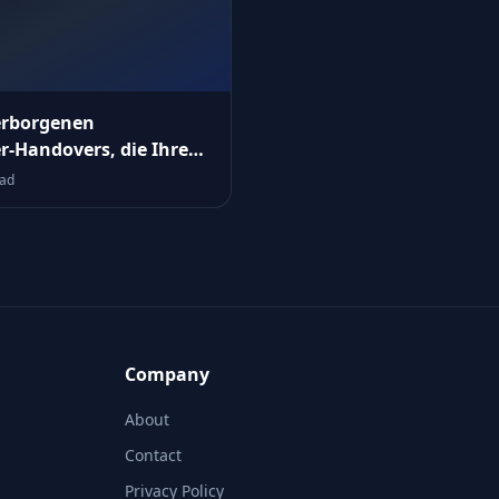
erborgenen
er‑Handovers, die Ihre
chbarkeitslogik
ead
rren
Company
About
Contact
Privacy Policy