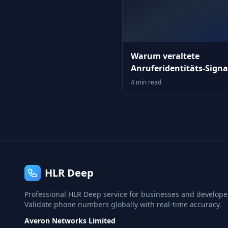
Warum veraltete
Anruferidentitäts‑Signa
Ihren Funnel leise
4 min read
untergraben
HLR Deep
Professional HLR Deep service for businesses and develope
Validate phone numbers globally with real-time accuracy.
Averon Networks Limited