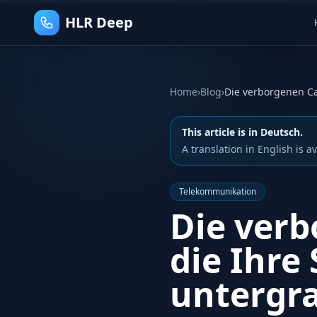
HLR Deep
Home
›
Blog
›
Die verborgenen Ca
This article is in Deutsch.
A translation in English is av
Telekommunikation
Die verb
die Ihre
untergr