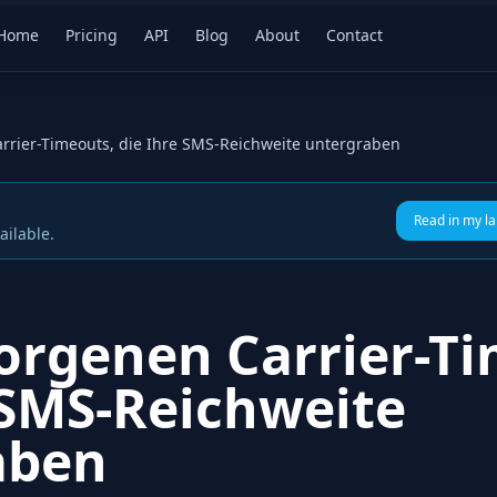
Home
Pricing
API
Blog
About
Contact
rrier-Timeouts, die Ihre SMS-Reichweite untergraben
Read in my l
ailable.
orgenen Carrier-T
 SMS-Reichweite
aben