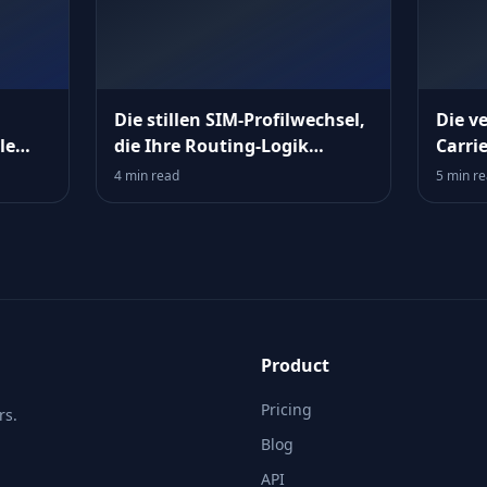
Die stillen SIM‑Profilwechsel,
Die v
le
die Ihre Routing‑Logik
Carri
aushebeln
Errei
4 min read
5 min r
verwi
Product
Pricing
rs.
Blog
API