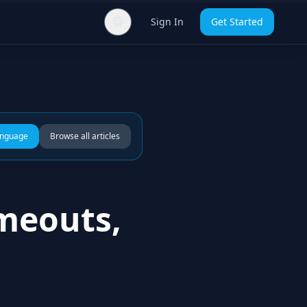
Sign In
Get Started
anguage
Browse all articles
imeouts,