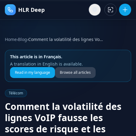
HLR Deep
Home
›
Blog
›
Comment la volatilité des lignes VoIP fausse les scores de risque et les décisions de qualification
This article is in Français.
A translation in English is available.
Read in my language
Browse all articles
Télécom
Comment la volatilité des
lignes VoIP fausse les
scores de risque et les