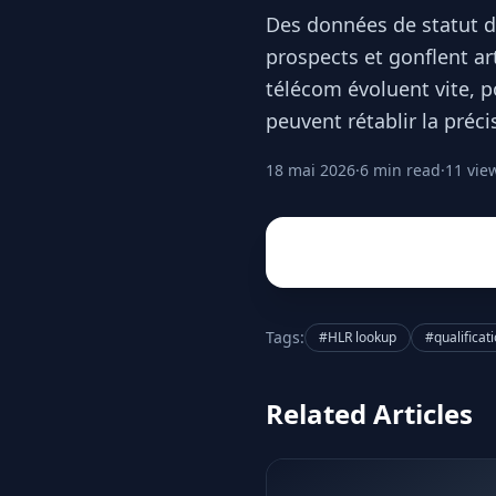
Des données de statut d
prospects et gonflent art
télécom évoluent vite, 
peuvent rétablir la préci
18 mai 2026
·
6 min read
·
11 vie
Tags:
#HLR lookup
#qualificat
Related Articles