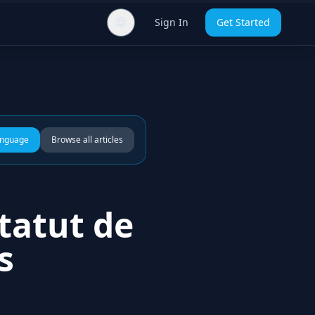
Sign In
Get Started
anguage
Browse all articles
tatut de
s