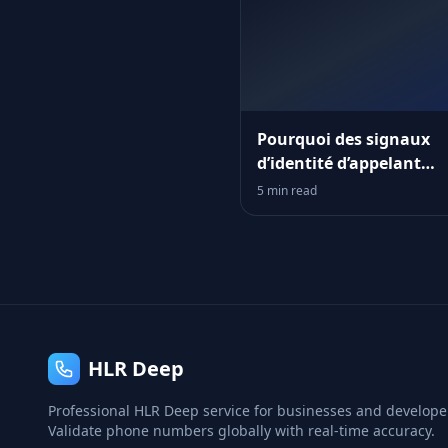
Pourquoi des signaux
d’identité d’appelant
obsolètes minent
5 min read
silencieusement votre
entonnoir
HLR Deep
Professional HLR Deep service for businesses and develope
Validate phone numbers globally with real-time accuracy.