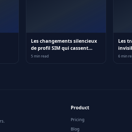
Les changements silencieux
Les t
de profil SIM qui cassent
invisi
votre logique de routage
logiqu
5 min read
6 min r
Product
Pricing
rs.
Blog