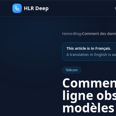
HLR Deep
Home
›
Blog
›
This article is in Français.
A translation in English is av
Télécom
Comment
ligne ob
modèles 