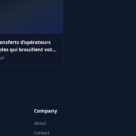
ransferts d’opérateurs
bles qui brouillent votre
e de joignabilité
ead
Company
About
Contact